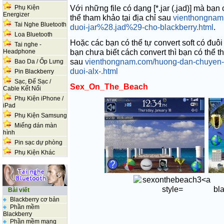
Với những file có dạng
[*.jar (.jad)]
mà bạn c
Phụ Kiện
Energizer
thể tham khảo tại địa chỉ sau
vienthongnam.
Tai Nghe Bluetooth
duoi-jar%28.jad%29-cho-blackberry.html
.
Loa Bluetooth
Hoặc các bạn có thể tự convert soft có đuôi 
Tai nghe -
bạn chưa biết cách convert thì bạn có thể t
Headphone
sau
vienthongnam.com/huong-dan-chuyen-
Bao Da / Ốp Lưng
duoi-alx-.html
Pin Blackberry
Sạc, Đế Sạc /
Sex_On_The_Beach
Cable Kết Nối
Phụ Kiện iPhone /
iPad
Phụ Kiện Samsung
Miếng dán màn
hình
Pin sạc dự phòng
Phụ Kiện Khác
bla
Bài viết
Blackberry cơ bản
Phần mềm
Blackberry
Phần mềm mạng