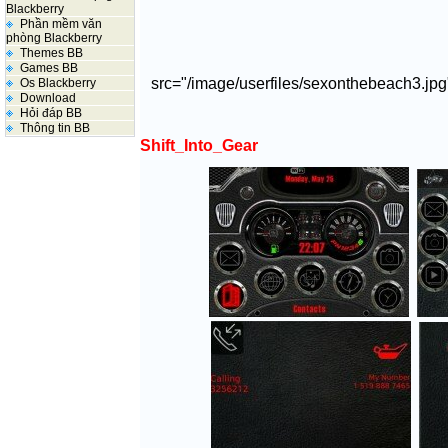
Blackberry
Phần mềm văn
phòng Blackberry
Themes BB
Games BB
src="/image/userfiles/sexonthebeach3.jp
Os Blackberry
Download
Hỏi đáp BB
Thông tin BB
Shift_Into_Gear