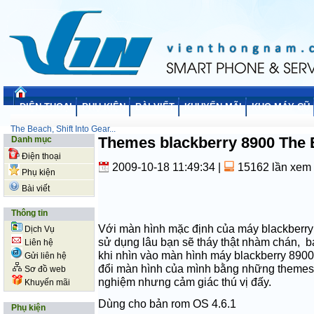
ĐIỆN THOẠI
PHỤ KIỆN
BÀI VIẾT
KHUYẾN MÃI
KHO MÁY CŨ
The Beach, Shift Into Gear...
Themes blackberry 8900 The Be
Danh mục
Điện thoại
2009-10-18 11:49:34
|
15162 lần xem
Phụ kiện
Bài viết
Thông tin
Với màn hình mặc định của máy
blackberry
Dịch Vụ
sử dụng lâu bạn sẽ tháy thật nhàm chán,
Liên hệ
khi nhìn vào màn hình máy
blackberry
8900
Gửi liên hệ
đổi màn hình của mình bằng những themes 
Sơ đồ web
nghiệm nhưng cảm giác thú vị đấy.
Khuyến mãi
Dùng cho bản rom OS 4.6.1
Phụ kiện