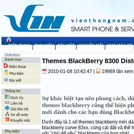
ĐIỆN THOẠI
PHỤ KIỆN
BÀI VIẾT
KHUYẾN MÃI
KHO MÁY CŨ
Distortion
Themes BlackBerry 8300 Dist
Danh mục
Điện thoại
2010-01-08 10:42:47
|
19989 lần xem
Phụ kiện
Bài viết
Thông tin
Sự khác biệt tạo nên phong cách, d
Dịch Vụ
Liên hệ
themes blackberry cũng thể hiện p
Gửi liên hệ
mới dành cho các bạn dùng Blackb
Sơ đồ web
Khuyến mãi
Dưới đây là 1 số themes
blackberry
mới dà
blackberry
curve 83xx, cùng cài đặt và thể
Phụ kiện
với "chú dế yêu"
blackberry
của bạn nhé!