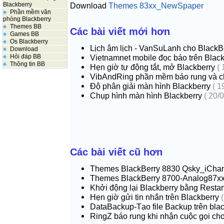
Blackberry
Download
Themes 83xx_NewSpaper
Phần mềm văn
phòng Blackberry
Themes BB
Các bài viết mới hơn
Games BB
Os Blackberry
Lịch âm lịch - VanSuLanh cho BlackB
Download
Hỏi đáp BB
Vietnamnet mobile đọc báo trên Blac
Thông tin BB
Hẹn giờ tự động tắt, mở Blackberry
( 
VibAndRing phần mềm báo rung và 
Độ phân giải màn hình Blackberry
( 1
Chụp hình màn hình Blackberry
( 20/0
Các bài viết cũ hơn
Themes BlackBerry 8830 Qsky_iCha
Themes BlackBerry 8700-Analog87x
Khởi động lại Blackberry bằng Resta
Hẹn giờ gửi tin nhắn trên Blackberry
(
DataBackup-Tạo file Backup trên bla
RingZ báo rung khi nhận cuộc gọi ch