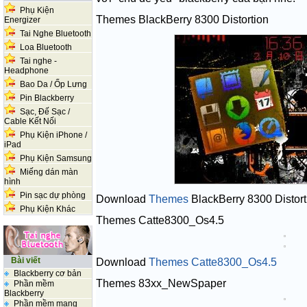
Phụ Kiện
Themes
BlackBerry
8300
Distortion
Energizer
Tai Nghe Bluetooth
Loa Bluetooth
Tai nghe -
Headphone
Bao Da / Ốp Lưng
Pin Blackberry
Sạc, Đế Sạc /
Cable Kết Nối
Phụ Kiện iPhone /
iPad
Phụ Kiện Samsung
Miếng dán màn
hình
Pin sạc dự phòng
Download
Themes
BlackBerry
8300
Distort
Phụ Kiện Khác
Themes Catte8300_Os4.5
Bài viết
Download
Themes Catte8300_Os4.5
Blackberry cơ bản
Themes 83xx_NewSpaper
Phần mềm
Blackberry
Phần mềm mạng