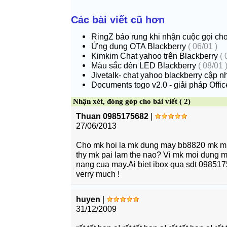
Các bài viết cũ hơn
RingZ báo rung khi nhận cuộc gọi ch
Ứng dụng OTA Blackberry
( 06/01 )
Kimkim Chat yahoo trên Blackberry
( 
Màu sắc đèn LED Blackberry
( 08/01 
Jivetalk- chat yahoo blackberry cập nhâ
Documents togo v2.0 - giải pháp Offi
Nhận xét, đóng góp cho bài viết ( 2)
Thuan 0985175682
|
27/06/2013
Cho mk hoi la mk dung may bb8820 mk mu
thy mk pai lam the nao? Vi mk moi dung ma
nang cua may.Ai biet ibox qua sdt 09851
verry much !
huyen
|
31/12/2009