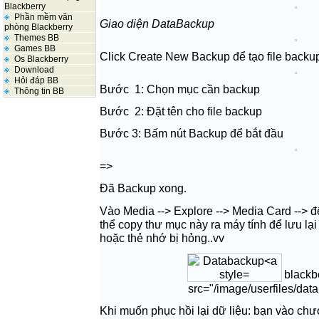
Blackberry
Phần mềm văn
Giao diện DataBackup
phòng Blackberry
Themes BB
Games BB
Click Create New Backup để tạo file backu
Os Blackberry
Download
Hỏi đáp BB
Bước 1: Chọn mục cần backup
Thông tin BB
Bước 2: Đặt tên cho file backup
Bước 3: Bấm nút Backup để bắt đầu
=>
Đã Backup xong
.
Vào Media --> Explore --> Media Card --> để
thể copy thư mục này ra máy tính để lưu lạ
hoặc thẻ nhớ bị hỏng..vv
blackbe
src="/image/userfiles/data
Khi muốn phục hồi lại dữ liệu: bạn vào c