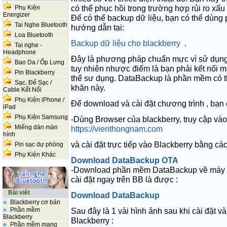
có thể phục hồi trong trường hợp rủi ro xấ
Phụ Kiện
Energizer
Để có thể backup dữ liệu, bạn có thể du
Tai Nghe Bluetooth
hướng dẫn tại:
Loa Bluetooth
Backup dữ liệu cho blackberry
.
Tai nghe -
Headphone
Đây là phương pháp chuẩn mực vì sử dụ
Bao Da / Ốp Lưng
tuy nhiên nhược điểm là bạn phải kết nối ma
Pin Blackberry
thể sư dụng. DataBackup là phần mềm có th
Sạc, Đế Sạc /
khăn này.
Cable Kết Nối
Phụ Kiện iPhone /
Để download và cài đặt chương trình , bạn 
iPad
Phụ Kiện Samsung
-Dùng Browser của blackberry, truy cập và
Miếng dán màn
https://vienthongnam.com
hình
và cài đặt trực tiếp vào
Blackberry
bằng các
Pin sạc dự phòng
Phụ Kiện Khác
Download DataBackup OTA
-Download phần mềm DataBackup về máy tín
cài đặt ngay trên BB là được :
Bài viết
Download DataBackup
Blackberry cơ bản
Phần mềm
Sau đây là 1 vài hình ảnh sau khi cài đặt 
Blackberry
Blackberry
:
Phần mềm mạng