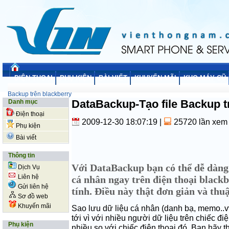
ĐIỆN THOẠI
PHỤ KIỆN
BÀI VIẾT
KHUYẾN MÃI
KHO MÁY CŨ
Backup trên blackberry
DataBackup-Tạo file Backup t
Danh mục
Điện thoại
2009-12-30 18:07:19
|
25720 lần xem
Phụ kiện
Bài viết
Thông tin
Với DataBackup bạn có thể dễ dàng 
Dịch Vụ
Liên hệ
cá nhân ngay trên điện thoại black
Gửi liên hệ
tính. Điều này thật đơn giản và thu
Sơ đồ web
Khuyến mãi
Sao lưu dữ liệu cá nhân (danh bạ, memo..vv
tới vì với nhiều người dữ liệu trên chiếc điệ
Phụ kiện
nhiều so với chiếc điện thoại đó. Bạn hãy 