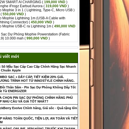
12W SMART AI CHARGING
(
199,000 VND
)
 nghe iFrogz Earbud Aurora
(
319,000 VND
)
 Mophie 3 in 1 ( Lightning, Type-C, Micro USB )
(
550,000 VND
)
 Mophie Lightning 1m (USB-A Cable with
htning Connector)
(
450,000 VND
)
p Mophie USB-C ra Lightning 1m
(
490,000 VND
 Sạc Dự Phòng Mophie Powerstation (Fabric
19) 10.000 mah
(
990,000 VND
)
i viết mới
t Số Mẫu Sạc Cáp Cao Cấp Chính Hãng Sạc Nhanh
 Chuẩn Apple
MBO SẠC + DÂY CÁP, TIẾT KIỆM 20% GIÁ.
ƯƠNG TRÌNH HOT TỪ INNOSTYLE CHÍNH HÃNG.
Đôi Thần Sấm - Pin Sạc Dự Phòng Không Dây Tốt
ất Từ ENERGIZER
A CHỌN PIN SẠC DỰ PHÒNG CHÍNH HÃNG PHÙ
P NHU CẦU VÀ GIÁ TỐT NHẤT?
ckBerry Evolve Chính hãng, Giá sốc - Quà tặng lớn
IP HÀNG TOÀN QUỐC, TIỆN LỢI, AN TOÀN VÀ TIẾT
ỆM
A HÀNG ONLINE, XEM HÀNG TRƯỚC KHI THANH