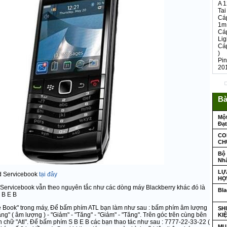
A 
Tai
Cáp
1m
Cáp
Lig
Cá
)
Pin
20
Bà
Mộ
Đạt
CO
CH
Bộ 
Nh
LỰ
d Servicebook
tại đây
HỢ
e Servicebook vẫn theo nguyên tắc như các dòng máy
Blackberry
khác đó là
Bla
 B E B
e Book" trong máy, Để bấm phím ATL bạn làm như sau : bấm phím âm lượng
SH
ăng" ( âm lượng ) - "Giảm" - "Tăng" - "Giảm" - "Tăng". Trên góc trên cùng bên
KI
ện chữ "Atl". Để bấm phím S B E B các bạn thao tác như sau : 7777-22-33-22 (
MU