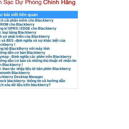
c bài viết liên quan
ch cài phần mềm cho Blackberry
 ROM cho Blackberry
ng kí GPRS / EDGE cho Blackberry
 loại hàng Blackberry
h sử phát triển của Blackberry
 và BES -định nghĩa và sự khác biệt của
ckberry !
ng bộ BlackBerry với máy tính
ớng dẫn cơ bản Blackberry
map - Định nghĩa các phím trên Blackberry
́ng dẫn cơ bản và những thủ thuật về nhắn tin
n Blackberry !
 thao tác nhập liệu từ bàn phím Blackberry
uetooth Blackberry
ackberry Desktop Manager
ock blackberry- thông tin và hướng dẫn
h xóa dữ liệu trên blackberry?