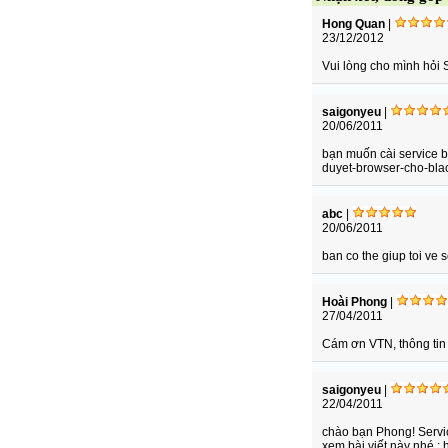
Hong Quan
|
23/12/2012
Vui lòng cho mình hỏi 
saigonyeu
|
20/06/2011
bạn muốn cài service b
duyet-browser-cho-blac
abc
|
20/06/2011
ban co the giup toi ve
Hoài Phong
|
27/04/2011
Cám ơn VTN, thông tin t
saigonyeu
|
22/04/2011
chào bạn Phong! Servic
xem bài viết này nhé :