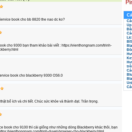
Cá
Service book cho bb 8820 the nao dc ko?
Cá
Up
Đă
Các
Lịc
BIS
ook cho 9300 bạn tham khảo bài viết : https://vienthongnam.com/trinh-
Bla
kberry.html
Đồ
Hư
Key
Hươ
trê
Các
Bl
 service book cho blackberry 9300 OS6.0
Bl
Unl
Các
hật bổ ích và chi tiết. Chúc sức khỏe và thành đạt. Trân trọng.
e book cho 9100 thì cài giống như những dòng Blackberry khác thôi, bạn
 https://vienthongnam.com/trinh-duyet-browser-cho-blackberry.html