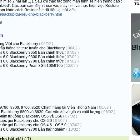
ím số 2 hai lần ... ). Sau khi thao tác xong màn hình sẽ hiện thông báo :
TO
abled
". Các bạn cắm điện thoại vào máy tính và thực hiện việc Restore
m khảo cách Restore file dữ liệu tại bài viết :
/backup-du-lieu-cho-blackberry.html
g!
ơn
g Việt cho Blackberry
( 06/02 )
p thông tin trực tuyến cho Blackberry
( 06/02 )
6.0 Blackberry 9650 Bản chính thức
( 07/02 )
6.0 Blackberry 9300 Bản chính thức
( 07/02 )
6.0 Blackberry 9700 Bản chính thức
( 07/02 )
 6.0 Blackberry Pearl 3G 9100/9105
( 13/02 )
 9780, 9300, 9700, 8520 Chính hãng tại Viễn Thông Nam
( 06/02 )
 Blackberry 8800 và 8830. Các vấn đề về giá và chất lượng
( 06/02 )
hím tự động Blackberry OS5 và OS6
( 07/02 )
ộc gọi Blackberry cho OS 6.0
( 07/02 )
ộc gọi Blackberry cho OS 4.6 - OS 5.0
( 07/02 )
 6.0 Blackberry 9700 Bản thử nghiệm
( 13/02 )
ho bài viết ( 7)