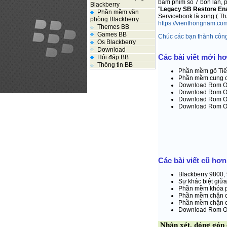
bấm phím số 7 bốn lần, ph
Blackberry
"
Legacy SB Restore En
Phần mềm văn
Servicebook là xong ( Tha
phòng Blackberry
https://vienthongnam.com
Themes BB
Games BB
Chúc các bạn thành côn
Os Blackberry
Download
Các bài viết mới h
Hỏi đáp BB
Thông tin BB
Phần mềm gõ Tiến
Phần mềm cung cấ
Download Rom Os 
Download Rom Os 
Download Rom Os 
Download Rom Os
Các bài viết cũ hơn
Blackberry 9800,
Sự khác biệt giữa
Phần mềm khóa p
Phần mềm chặn cu
Phần mềm chặn cu
Download Rom Os
Nhận xét, đóng góp c