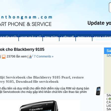
HUYẾN MÃI
KHO MÁY CŨ
TIN TỨC
LIÊN HỆ
DỊCH VỤ
MUA HÀNG
ook cho Blackberry 9105
Sa
SẠ
|
23706 lần xem
|
7 Comments »
đặt Servicebook cho Blackberry 9105 Pearl, restore
rry 9105, Download file servicebook
 đầu tiên và duy nhất cho đến thời điểm này của RIM sử dụng bàn
 đặt Servicebook cho máy gặp khó khăn chút khi cần thao tác phím
SẠ
(
4
CÁ
LI
SẠ