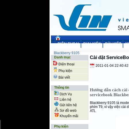
ĐIỆN THOẠI
PHỤ KIỆN
BÀI VIẾT
K
Blackberry 9105
Cài đặt ServiceB
Danh mục
Điện thoại
2011-01-04 22:40:42
Phụ kiện
Bài viết
Thông tin
Hướng dẫn cách cài 
Dịch Vụ
servicebook Blackbe
Liên hệ
Blackberry
9105
là model
Gửi liên hệ
phím T9, vì vậy việc cài
Sơ đồ web
ATL
Khuyến mãi
Phụ kiện