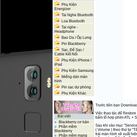
Phụ Kiện
Energizer
Tai Nghe Bluetooth
Loa Bluetooth
Tai nghe -
Headphone
Bao Da / Ốp Lưng
Pin Blackberry
Sạc, Đế Sạc /
Cable Kết Nối
Phụ Kiện iPhone /
iPad
Phụ Kiện Samsung
Miếng dán màn
hình
Pin sạc dự phòng
Phụ Kiện Khác
Trước tiên bạn Downloa
Việc thao tác để Restor
Bài viết
bấm tổ hợp phím ATL + S
Blackberry cơ bản
Sau khi vào mục "Servic
Phần mềm
( Volume ) theo thứ tự "T
Blackberry
trái màn hình sẽ xuất hi
Phần mềm mạng