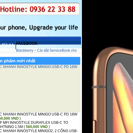
FACEBOOK
 TỪ XA
Blackberry
>
Cài đặt ServiceBook cho
̉n phẩm mới nhất
C NHANH INNOSTYLE MINIGO USB-C PD 18W
C NHANH INNOSTYLE MINIGO USB-C PD 18W
60,000 VND
)
P MFI INNOSTYLE DURAFLEX USB-C TO
GHTNING 1.5M
(
560,000 VND
)
C NHANH INNOSTYLE MINIGO2, 2 CỔNG USB-