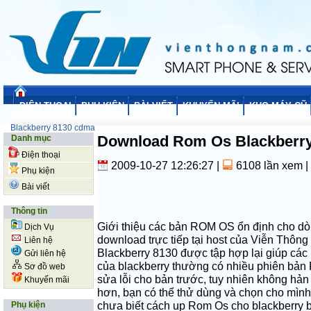
ĐIỆN THOẠI
PHỤ KIỆN
BÀI VIẾT
KHUYẾN MÃI
KHO MÁY CŨ
Blackberry 8130 cdma
Download Rom Os Blackberr
Danh mục
Điện thoại
2009-10-27 12:26:27
|
6108 lần xem
|
Phụ kiện
Bài viết
Thông tin
Giới thiệu các bản ROM OS ổn định cho d
Dịch Vụ
download trực tiếp tại host của Viễn Th
Liên hệ
Blackberry
8130
được tập hợp lại giúp các 
Gửi liên hệ
của
blackberry
thường có nhiều phiên bản
Sơ đồ web
sửa lỗi cho bản trước, tuy nhiên không hản 
Khuyến mãi
hơn, bạn có thể thử dùng và chọn cho mình
chưa biết cách up Rom Os cho
blackberry
b
Phụ kiện