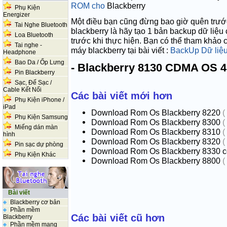
ROM cho
Blackberry
Phụ Kiện
Energizer
Một điều bạn cũng đừng bao giờ quên trước
Tai Nghe Bluetooth
blackberry
là hãy tạo 1 bản backup dữ liệu 
Loa Bluetooth
trước khi thực hiện. Bạn có thể tham khảo 
Tai nghe -
máy
blackberry
tại bài viết :
BackUp Dữ liệ
Headphone
Bao Da / Ốp Lưng
-
Blackberry
8130
CDMA OS 4.
Pin Blackberry
Sạc, Đế Sạc /
Cable Kết Nối
Các bài viết mới hơn
Phụ Kiện iPhone /
iPad
Download Rom Os Blackberry 8220
(
Phụ Kiện Samsung
Download Rom Os Blackberry 8300
(
Miếng dán màn
Download Rom Os Blackberry 8310
(
hình
Download Rom Os Blackberry 8320
(
Pin sạc dự phòng
Download Rom Os Blackberry 8330 
Phụ Kiện Khác
Download Rom Os Blackberry 8800
(
Bài viết
Blackberry cơ bản
Phần mềm
Các bài viết cũ hơn
Blackberry
Phần mềm mạng