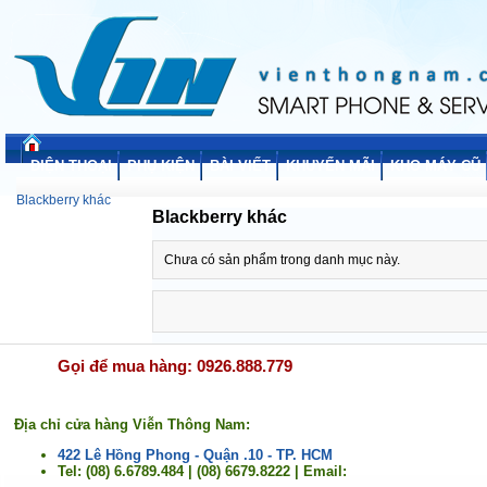
ĐIỆN THOẠI
PHỤ KIỆN
BÀI VIẾT
KHUYẾN MÃI
KHO MÁY CŨ
Blackberry khác
Blackberry khác
Chưa có sản phẩm trong danh mục này.
Gọi để mua hàng: 0926.888.779
Địa chỉ cửa hàng Viễn Thông Nam:
422 Lê Hồng Phong - Quận .10 - TP. HCM
Tel: (08) 6.6789.484 | (08) 6679.8222 | Email: