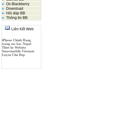
Os Blackberry
Download
Hỏi đáp BB
Thông tin BB
Liên Kết Web
iPhone Chinh Hang
trang suc bac Nepal
Thiet ke Website
Smartmobile Vietnam
Luyen Chu Dep