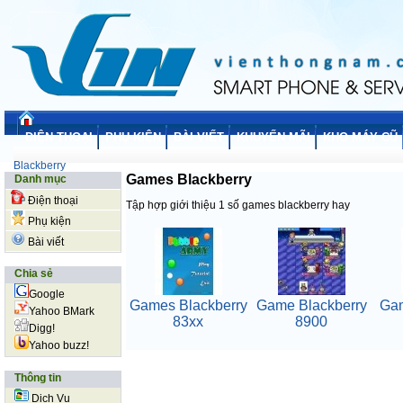
ĐIỆN THOẠI
PHỤ KIỆN
BÀI VIẾT
KHUYẾN MÃI
KHO MÁY CŨ
Blackberry
Games Blackberry
Danh mục
Điện thoại
Tập hợp giới thiệu 1 số games blackberry hay
Phụ kiện
Bài viết
Chia sẻ
Google
Games Blackberry
Game Blackberry
Gam
Yahoo BMark
83xx
8900
Digg!
Yahoo buzz!
Thông tin
Dịch Vụ