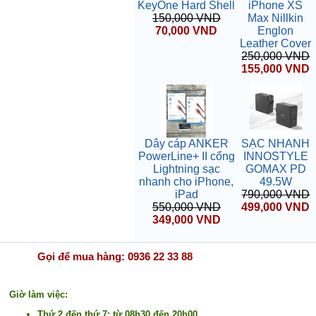
KeyOne Hard Shell
iPhone XS
150,000 VND
Max Nillkin
70,000 VND
Englon
Leather Cover
250,000 VND
155,000 VND
Dây cáp ANKER
SẠC NHANH
PowerLine+ II cổng
INNOSTYLE
Lightning sạc
GOMAX PD
nhanh cho iPhone,
49.5W
iPad
790,000 VND
550,000 VND
499,000 VND
349,000 VND
Gọi để mua hàng: 0936 22 33 88
Giờ làm việc:
Thứ 2 đến thứ 7: từ 08h30 đến 20h00