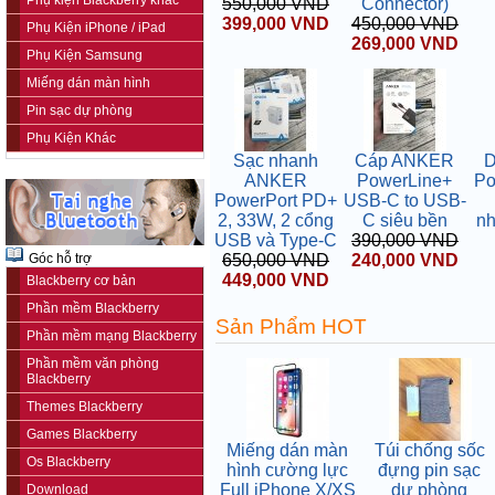
Phụ kiện Blackberry khác
550,000 VND
Connector)
399,000 VND
450,000 VND
Phụ Kiện iPhone / iPad
269,000 VND
Phụ Kiện Samsung
Miếng dán màn hình
Pin sạc dự phòng
Phụ Kiện Khác
Sạc nhanh
Cáp ANKER
D
ANKER
PowerLine+
Po
PowerPort PD+
USB-C to USB-
2, 33W, 2 cổng
C siêu bền
nh
USB và Type-C
390,000 VND
Góc hỗ trợ
650,000 VND
240,000 VND
449,000 VND
Blackberry cơ bản
Phần mềm Blackberry
Sản Phẩm HOT
Phần mềm mạng Blackberry
Phần mềm văn phòng
Blackberry
Themes Blackberry
Games Blackberry
Miếng dán màn
Túi chống sốc
Os Blackberry
hình cường lực
đựng pin sạc
Full iPhone X/XS
dự phòng
Download