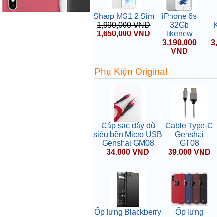
Sharp MS1 2 Sim
iPhone 6s
1,990,000 VND
32Gb
K
1,650,000 VND
likenew
3,190,000
3
VND
Phụ Kiện Original
Cáp sạc dây dù
Cable Type-C
siêu bền Micro USB
Genshai
Genshai GM08
GT08
34,000 VND
39,000 VND
Ốp lưng Blackberry
Ốp lưng