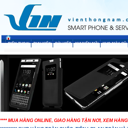
ĐIỆN THOẠI
PHỤ KIỆN
BÀI VIẾT
KHUYẾN MÃI
KHO MÁY CŨ
**** MUA HÀNG ONLINE, GIAO HÀNG TẬN NƠI, XEM HÀNG