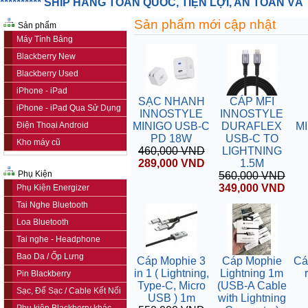
**********
SHIP HÀNG TOÀN QUỐC, TIỆN LỢI, AN TOÀN VÀ TI
Sản phẩm mới cập nhật
Sản phẩm
Máy Tính Bảng
Blackberry New
Blackberry Used
iPhone - iPad
SẠC NHANH
CÁP MFI
iPhone - iPad Qua Sử Dụng
INNOSTYLE
INNOSTYLE
Điện Thoại Android
MINIGO USB-C
DURAFLEX
M
PD 18W
USB-C TO
Kho máy cũ
460,000 VND
LIGHTNING
289,000 VND
1.5M
Phụ Kiện
560,000 VND
349,000 VND
Phụ Kiện Energizer
Tai Nghe Bluetooth
Loa Bluetooth
Tai nghe - Headphone
Bao Da / Ốp Lưng
Cáp Mophie 3
Cáp Mophie
Cá
in 1 ( Lightning,
Lightning 1m
Pin Blackberry
Type-C, Micro
(USB-A Cable
Sạc, Đế Sạc / Cable Kết Nối
USB ) 1m
with Lightning