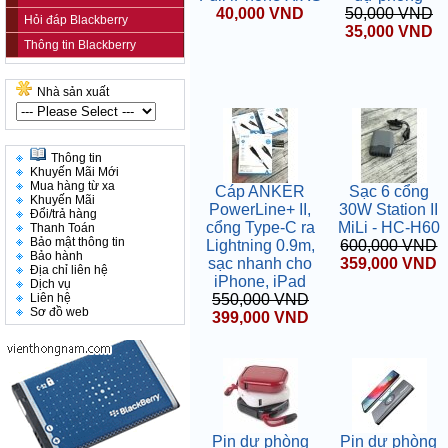
40,000 VND
50,000 VND
Hỏi đáp Blackberry
35,000 VND
Thông tin Blackberry
Nhà sản xuất
Thông tin
Khuyến Mãi Mới
Mua hàng từ xa
Cáp ANKER
Sạc 6 cổng
Khuyến Mãi
PowerLine+ II,
30W Station II
Đổi/trả hàng
cổng Type-C ra
MiLi - HC-H60
Thanh Toán
Bảo mật thông tin
Lightning 0.9m,
600,000 VND
Bảo hành
sạc nhanh cho
359,000 VND
Địa chỉ liên hệ
iPhone, iPad
Dịch vụ
Liên hệ
550,000 VND
Sơ đồ web
399,000 VND
Pin dự phòng
Pin dự phòng