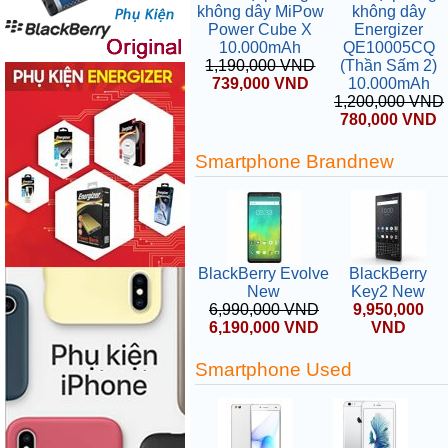
không dây MiPow
không dây
Power Cube X
Energizer
10.000mAh
QE10005CQ
1,190,000 VND
(Thần Sấm 2)
739,000 VND
10.000mAh
1,200,000 VND
780,000 VND
Smartphone Brandnew
BlackBerry Evolve
BlackBerry
New
Key2 New
6,990,000 VND
9,950,000
6,190,000 VND
VND
Smartphone Used