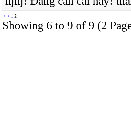
hjhj! Đang cần cái này! th
|<
<
1
2
Showing 6 to 9 of 9 (2 Page